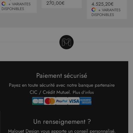
270,00€
4.525,20€
+ VARIANTES
semaines
utilisé pa
www.malouet.fr
service
DISPONIBLES
+ VARIANTES
Cookie-
DISPONIBLES
Script.c
pour
mémorise
préféren
de
consent
des visit
en matiè
cookies. I
nécessai
que la
bannière
cookies
Cookie-
Paiement sécurisé
Script.c
fonction
correcte
Google Privacy Policy
Payez en toute sécurité avec notre banque partenaire
CIC / Crédit Mutuel.
XSRF-TOKEN
www.malouet.fr
1 heure 59
Ce cooki
Plus d'infos
minutes
écrit pou
aider à l
sécurité 
site en
empêcha
les attaq
Un renseignement ?
de
falsificat
de requê
Malouet Design vous apporte un conseil personnalisé.
intersites