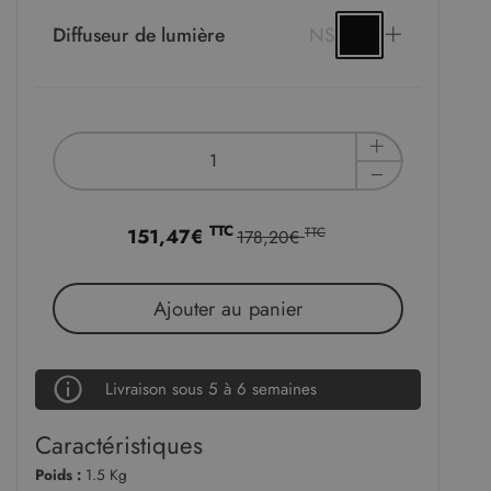
Diffuseur de lumière
NS
TTC
151,47€
TTC
178,20€
Ajouter au panier
Livraison sous 5 à 6 semaines
Caractéristiques
Poids :
1.5 Kg