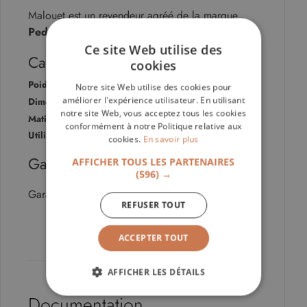
Malouet est un revendeur agréé de la marque
Pedrali
Ce site Web utilise des
Caractéristiques
cookies
Poids :
1.5 Kg
Notre site Web utilise des cookies pour
améliorer l'expérience utilisateur. En utilisant
Dimensions :
∅ 10 cm / H : 28,5 cm
notre site Web, vous acceptez tous les cookies
Matières :
Métal
conformément à notre Politique relative aux
Utilisation :
Intérieur
cookies.
En savoir plus
Garantie
AFFICHER TOUS LES PARTENAIRES
(596) →
Garantie fabricant de 2 ans
REFUSER TOUT
Page mise à jour le 09/08/2026
ACCEPTER TOUT
AFFICHER LES DÉTAILS
Documentation
STRICTEMENT NÉCESSAIRES