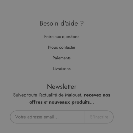
(qui
appartient à
Google)
pour
déterminer
Besoin d'aide ?
si le
navigateur
du visiteur
du site Web
Foire aux questions
prend en
charge les
Nous contacter
cookies.
Paiements
Livraisons
Newsletter
Suivez toute l’actualité de Malouet,
recevez nos
offres
et
nouveaux produits
...
S'inscrire