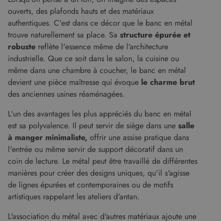
nécessaires.
ouverts, des plafonds hauts et des matériaux
Fournisseur
/
authentiques. C'est dans ce décor que le banc en métal
Nom
Expiration
Descript
Domaine
trouve naturellement sa place. Sa
structure épurée
et
CookieScriptConsent
5 mois 4
Ce cooki
CookieScript
robuste
reflète l'essence même de l'architecture
semaines
utilisé pa
www.malouet.fr
service
industrielle. Que ce soit dans le salon, la cuisine ou
Cookie-
même dans une chambre à coucher, le banc en métal
Script.c
pour
devient une pièce maîtresse qui évoque
le charme brut
mémorise
préféren
des anciennes usines réaménagées.
de
consent
des visit
L'un des avantages les plus appréciés du banc en métal
en matiè
est sa polyvalence. Il peut servir de siège dans une
salle
cookies. I
nécessai
à manger minimaliste,
offrir une assise pratique dans
que la
bannière
l'entrée ou même servir de support décoratif dans un
cookies
Cookie-
coin de lecture. Le métal peut être travaillé de différentes
Script.c
manières pour créer des designs uniques, qu'il s'agisse
fonction
correcte
Google Privacy Policy
de lignes épurées et contemporaines ou de motifs
XSRF-TOKEN
www.malouet.fr
1 heure 59
Ce cooki
artistiques rappelant les ateliers d'antan.
minutes
écrit pou
aider à l
sécurité 
L'association du métal avec d'autres matériaux ajoute une
site en