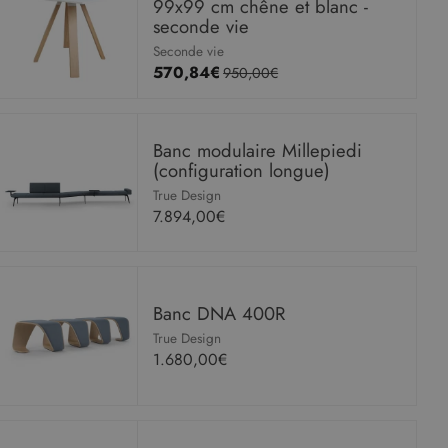
99x99 cm chêne et blanc -
seconde vie
Seconde vie
570,84€
950,00€
Banc modulaire Millepiedi
(configuration longue)
True Design
7.894,00€
Banc DNA 400R
True Design
1.680,00€