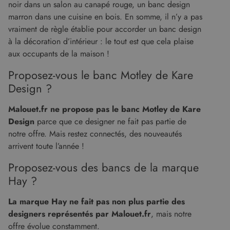
pour les
noir dans un salon au canapé rouge, un banc design
Web.
rapports
marron dans une cuisine en bois. En somme, il n’y a pas
d'analyse du
test_cookie
14
Ce cookie
Google LLC
site.
minutes
est défini
.doubleclick.net
vraiment de règle établie pour accorder un banc design
59
par
à la décoration d’intérieur : le tout est que cela plaise
secondes
DoubleClick
(qui
aux occupants de la maison !
appartient à
Google)
pour
Proposez-vous le banc Motley de Kare
déterminer
si le
Design ?
navigateur
du visiteur
du site Web
Malouet.fr ne propose pas le banc Motley de Kare
prend en
charge les
Design
parce que ce designer ne fait pas partie de
cookies.
notre offre. Mais restez connectés, des nouveautés
arrivent toute l’année !
Proposez-vous des bancs de la marque
Hay ?
La marque Hay ne fait pas non plus partie des
designers représentés par Malouet.fr
, mais notre
offre évolue constamment.