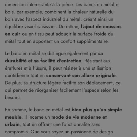
dimension intéressante à la pièce. Les bancs en métal et
empêcha
les attaq
bois, par exemple, combinent la chaleur naturelle du
de
falsificat
bois avec l'aspect industriel du métal, créant ainsi un
de requê
équilibre visuel saisissant. De même,
l'ajout de coussins
intersites
en cuir
ou en tissu peut adoucir la surface froide du
métal tout en apportant un confort supplémentaire.
Le banc en métal se distingue également par
sa
Fournisseur
/
Nom
Expiration
Description
Domaine
durabilité et sa facilité d'entretien
. Résistant aux
Fournisseur
Nom
Expiration
Description
éraflures et à l'usure, il peut résister à une utilisation
cf_clearance
1 an
Cloudflare, Inc.
/
Domaine
.malouet.fr
Fournisseur
/
quotidienne tout en
conservant son allure originale
.
Nom
Expiration
Description
_ga_KZVN589Q1P
.malouet.fr
1 an 1
Ce cookie est
Domaine
malouet_session
www.malouet.fr
1 heure 59
De plus, sa structure légère facilite son déplacement, ce
mois
utilisé par
minutes
Google
IDE
1 an
Ce cookie
Google LLC
qui permet de réorganiser facilement l'espace selon les
Analytics
est défini
.doubleclick.net
pour
par
besoins.
conserver
Doubleclick
l'état de la
et fournit
session.
En somme, le banc en métal est
bien plus qu'un simple
des
informations
meuble
. Il incarne un
mode de vie moderne et
_ga
1 an 1
Ce nom de
Google LLC
sur la
mois
cookie est
.malouet.fr
manière
urbain
, tout en offrant une fonctionnalité sans
associé à
dont
Google
l'utilisateur
compromis. Que vous soyez un passionné de design
Universal
final utilise