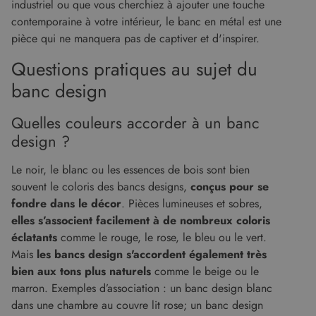
Analytics -
industriel ou que vous cherchiez à ajouter une touche
le site Web
qui est une
et sur toute
contemporaine à votre intérieur, le banc en métal est une
mise à jour
publicité
importante
que
pièce qui ne manquera pas de captiver et d'inspirer.
du service
l'utilisateur
d'analyse le
final a pu
plus
Questions pratiques au sujet du
voir avant
couramment
de visiter
utilisé de
ledit site
banc design
Google. Ce
Web.
cookie est
utilisé pour
_gcl_au
2 mois 4
Ce cookie
Google LLC
Quelles couleurs accorder à un banc
distinguer les
semaines
est défini
.malouet.fr
utilisateurs
par
design ?
uniques en
Doubleclick
attribuant un
et fournit
numéro
des
Le noir, le blanc ou les essences de bois sont bien
généré
informations
aléatoirement
sur la
souvent le coloris des bancs designs,
conçus pour se
comme
manière
identifiant
fondre dans le décor
. Pièces lumineuses et sobres,
dont
client. Il est
l'utilisateur
elles s’associent facilement à de nombreux coloris
inclus dans
final utilise
chaque
le site Web
éclatants
comme le rouge, le rose, le bleu ou le vert.
demande de
et sur toute
page d'un site
publicité
Mais
les bancs design s'accordent également très
et utilisé pour
que
calculer les
bien aux tons plus naturels
comme le beige ou le
l'utilisateur
données de
final a pu
marron. Exemples d’association : un banc design blanc
visiteur, de
voir avant
session et de
de visiter
dans une chambre au couvre lit rose; un banc design
campagne
ledit site