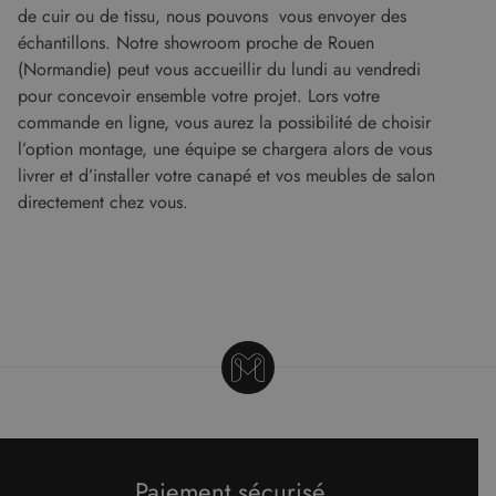
de cuir ou de tissu, nous pouvons vous envoyer des
FONCTIONNALITÉ
échantillons. Notre showroom proche de Rouen
(Normandie) peut vous accueillir du lundi au vendredi
NON CLASSIFIÉS
pour concevoir ensemble votre projet. Lors votre
commande en ligne, vous aurez la possibilité de choisir
l’option montage, une équipe se chargera alors de vous
livrer et d’installer votre canapé et vos meubles de salon
Strictement nécessaires
Performance
directement chez vous.
Ciblage
Fonctionnalité
Non classifiés
Les cookies strictement nécessaires habilitent
des fonctionnalités de base du site Web telles
que la connexion des utilisateurs et la gestion
des comptes. Le site Web ne peut pas être utilisé
correctement sans les cookies strictement
nécessaires.
Fournisseur
/
Nom
Expiration
Descript
Domaine
CookieScriptConsent
5 mois 4
Ce cooki
CookieScript
semaines
utilisé pa
www.malouet.fr
service
Cookie-
Paiement sécurisé
Script.c