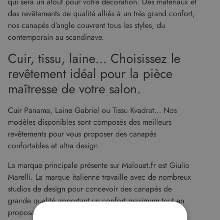
qui sera un atout pour votre décoration. Des matériaux et
des revêtements de qualité alliés à un très grand confort,
nos canapés d’angle couvrent tous les styles, du
contemporain au scandinave.
Cuir, tissu, laine… Choisissez le
revêtement idéal pour la pièce
maîtresse de votre salon.
Cuir Panama, Laine Gabriel ou Tissu Kvadrat… Nos
modèles disponibles sont composés des meilleurs
revêtements pour vous proposer des canapés
confortables et ultra design.
La marque principale présente sur Malouet.fr est Giulio
Marelli. La marque italienne travaille avec de nombreux
studios de design pour concevoir des canapés de
grande qualité apportant un confort maximum tout en
proposant des lignes épurées qui conviendront à tout