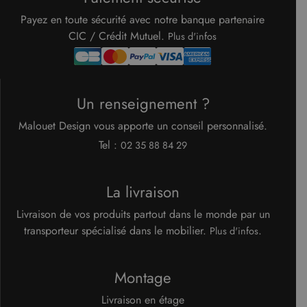
pour
mémorise
Payez en toute sécurité avec notre banque partenaire
préféren
de
CIC / Crédit Mutuel.
Plus d'infos
consent
des visit
en matiè
cookies. I
nécessai
que la
Un renseignement ?
bannière
cookies
Cookie-
Malouet Design vous apporte un conseil personnalisé.
Script.c
fonction
Tel :
02 35 88 84 29
correcte
Google Privacy Policy
XSRF-TOKEN
www.malouet.fr
1 heure 59
Ce cooki
minutes
écrit pou
La livraison
aider à l
sécurité 
site en
Livraison de vos produits partout dans le monde par un
empêcha
les attaq
transporteur spécialisé dans le mobilier.
.
Plus d'infos
de
falsificat
de requê
intersites
Montage
Livraison en étage