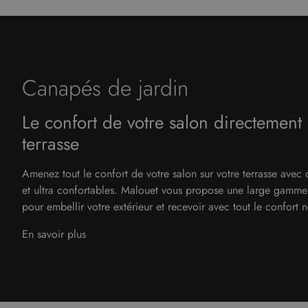
Bars extérieurs
Coedition
Accessoires et décorations
Pots et plantes
Dedon
Tapis extérieurs
Dellarovere
Driade
Canapés de jardin
Emobok
Le confort de votre salon directement 
Emu
terrasse
Fredericia furniture
Gescova
Amenez tout le confort de votre salon sur votre terrasse avec 
et ultra confortables. Malouet vous propose une large gamme
Gommaire
pour embellir votre extérieur et recevoir avec tout le confort n
Gotessons
En savoir plus
Horm / Casamania
Ibebi
Inclass