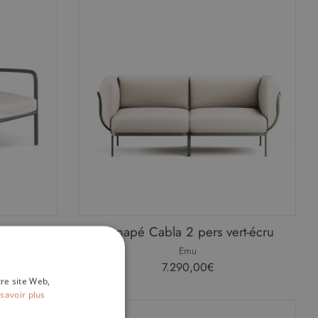
 gris
Canapé Cabla 2 pers vert-écru
Emu
7.290,00€
tre site Web,
savoir plus