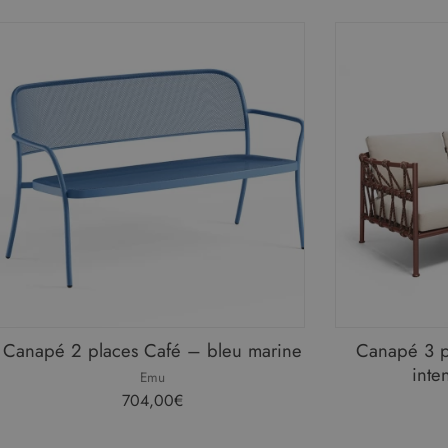
Innovation Living
Jardinico
JG Group
KH
Lapalma
Marelli
Massproductions
Mater
MDD
Midj
Canapé 2 places Café – bleu marine
Canapé 3 p
Nardi
inte
Emu
704,00€
Naver Collection
Pedrali