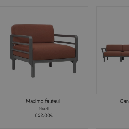
Prostoria
SCAB
Seconde vie
Secto Design
Sika Design
SM Milani
Voir plus de marques
Maximo fauteuil
Can
Nardi
852,00€