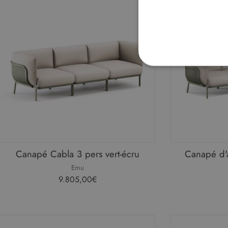
STRICTEMENT N
NON CLASSIFIÉS
Str
Canapé Cabla 3 pers vert-écru
Canapé d'a
Les cookies strictement néce
Emu
comptes. Le site Web ne peut
9.805,00€
Fo
Nom
D
CookieScriptConsent
Co
ww