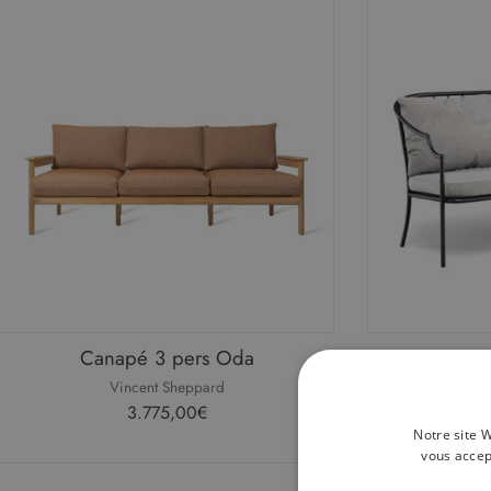
Canapé 3 pers Oda
Canapé 
Vincent Sheppard
3.775,00€
Notre site W
vous accep