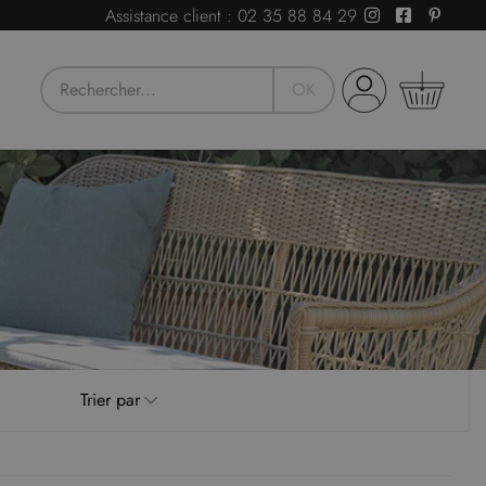
Assistance client :
02 35 88 84 29
OK
Devis
ous avez besoin de conseils ou d'un devis pour
otre activité professionnelle ?
Notre Service
lient est là pour vous guider vers la solution idéale.
Demandez un devis
Trier par