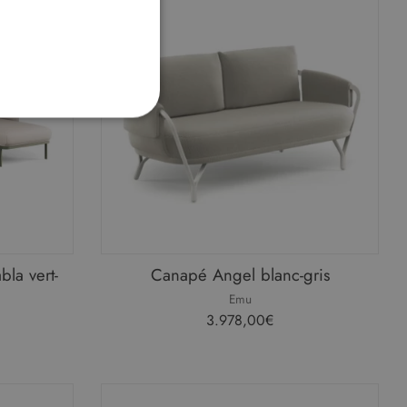
IONNALITÉ
fiés
la vert-
Canapé Angel blanc-gris
ilisateurs et la gestion des
Emu
3.978,00€
our mémoriser les
cookies. Il est nécessaire
e correctement.