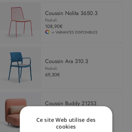
Coussin Nolita 3650.3
Pedrali
108,90€
+ VARIANTES DISPONIBLES
Coussin Ara 310.3
Pedrali
69,30€
Coussin Buddy 212S3
Pedrali
à partir de
200,00€
Ce site Web utilise des
+ VARIANTES DISPONIBLES
cookies