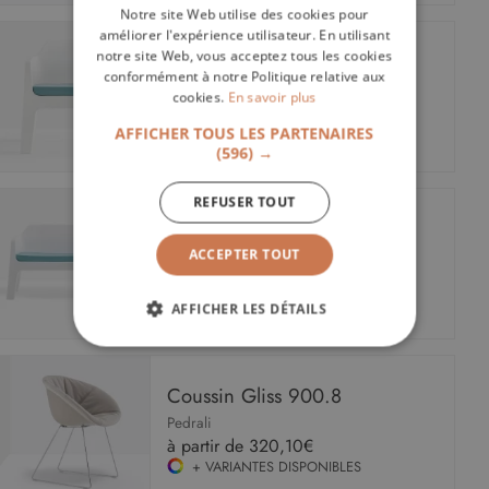
Notre site Web utilise des cookies pour
améliorer l'expérience utilisateur. En utilisant
notre site Web, vous acceptez tous les cookies
Coussin Plus Air 631.3
conformément à notre Politique relative aux
Pedrali
cookies.
En savoir plus
195,80€
+ VARIANTES DISPONIBLES
AFFICHER TOUS LES PARTENAIRES
(596) →
REFUSER TOUT
Coussin Plus air 636.3
Pedrali
ACCEPTER TOUT
326,70€
+ VARIANTES DISPONIBLES
AFFICHER LES DÉTAILS
STRICTEMENT NÉCESSAIRES
Coussin Gliss 900.8
PERFORMANCE
CIBLAGE
Pedrali
à partir de
320,10€
FONCTIONNALITÉ
+ VARIANTES DISPONIBLES