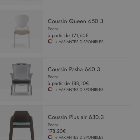
NON CLASSIFIÉS
Coussin Queen 650.3
Pedrali
à partir de
171,60€
Strictement nécessaires
Performance
+ VARIANTES DISPONIBLES
Ciblage
Fonctionnalité
Non classifiés
Les cookies strictement nécessaires habilitent
des fonctionnalités de base du site Web telles
que la connexion des utilisateurs et la gestion
Coussin Pasha 660.3
des comptes. Le site Web ne peut pas être utilisé
correctement sans les cookies strictement
Pedrali
nécessaires.
à partir de
188,10€
+ VARIANTES DISPONIBLES
Fournisseur
/
Nom
Expiration
Descript
Domaine
CookieScriptConsent
5 mois 4
Ce cooki
CookieScript
semaines
utilisé pa
www.malouet.fr
service
Coussin Plus air 630.3
Cookie-
Script.c
Pedrali
pour
178,20€
mémorise
préféren
+ VARIANTES DISPONIBLES
de