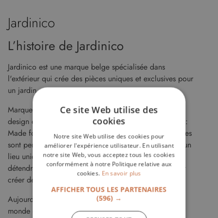
Jardinico
L’histoire de Jardinico
Jardinico est une marque belge spécialisée dans
l'extérieur qui crée des pièces uniques et exclusives pour
un jardin ou une terrasse.
Ce site Web utilise des
Marque référente des parasols de haute qualité au
cookies
design contemporain, la ligne fondatrice de Jardinico :
Made for shade & outdoor living et leurs pièces uniques
Notre site Web utilise des cookies pour
sont pensées pour faire de chaque jardin ou terrasse, un
améliorer l'expérience utilisateur. En utilisant
notre site Web, vous acceptez tous les cookies
lieu unique et magnifique où vous pourrez vous
conformément à notre Politique relative aux
détendre, vous réunir avec votre famille ou vos amis et
cookies.
En savoir plus
créer des souvenirs mémorables.
AFFICHER TOUS LES PARTENAIRES
(596) →
Aujourd’hui Jardinico exporte ses créations dans le
monde entier en passant par des des agents