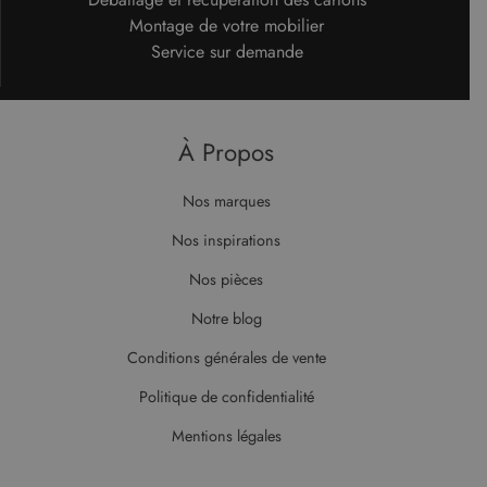
calculer les
l'utilisateur
données de
final a pu
Montage de votre mobilier
visiteur, de
voir avant
session et de
Service sur demande
de visiter
campagne
ledit site
pour les
Web.
rapports
d'analyse du
test_cookie
14
Ce cookie
Google LLC
site.
minutes
est défini
.doubleclick.net
À Propos
59
par
secondes
DoubleClick
(qui
appartient à
Nos marques
Google)
pour
déterminer
Nos inspirations
si le
navigateur
Nos pièces
du visiteur
du site Web
prend en
Notre blog
charge les
cookies.
Conditions générales de vente
Politique de confidentialité
Mentions légales