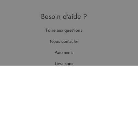
Besoin d'aide ?
Foire aux questions
Nous contacter
Paiements
Livraisons
Newsletter
Suivez toute l’actualité de Malouet,
recevez nos
offres
et
nouveaux produits
...
S'inscrire