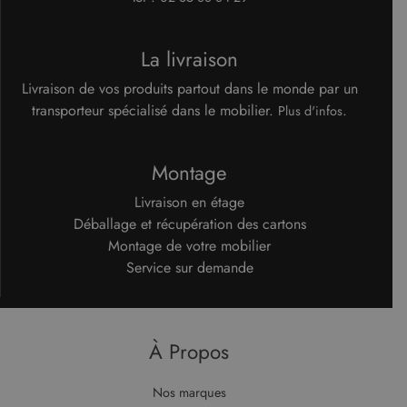
campagne
ledit site
pour les
Web.
rapports
d'analyse du
test_cookie
14
Ce cookie
Google LLC
La livraison
site.
minutes
est défini
.doubleclick.net
59
par
Livraison de vos produits partout dans le monde par un
secondes
DoubleClick
(qui
transporteur spécialisé dans le mobilier.
.
Plus d'infos
appartient à
Google)
pour
déterminer
si le
Montage
navigateur
du visiteur
Livraison en étage
du site Web
prend en
Déballage et récupération des cartons
charge les
cookies.
Montage de votre mobilier
Service sur demande
À Propos
Nos marques