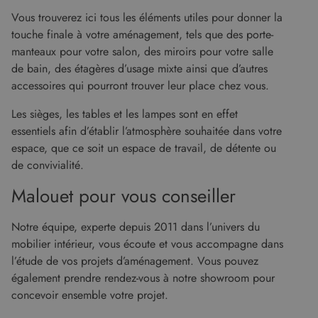
sécurité 
site en
Vous trouverez ici tous les éléments utiles pour donner la
empêcha
touche finale à votre aménagement, tels que des porte-
les attaq
de
manteaux pour votre salon, des miroirs pour votre salle
falsificat
de requê
de bain, des étagères d’usage mixte ainsi que d’autres
intersites
accessoires qui pourront trouver leur place chez vous.
Les sièges, les tables et les lampes sont en effet
essentiels afin d’établir l’atmosphère souhaitée dans votre
Fournisseur
/
Nom
Expiration
Description
espace, que ce soit un espace de travail, de détente ou
Domaine
Fournisseur
de convivialité.
Nom
Expiration
Description
cf_clearance
1 an
Cloudflare, Inc.
/
Domaine
.malouet.fr
Fournisseur
/
Malouet pour vous conseiller
Nom
Expiration
Description
_ga_KZVN589Q1P
.malouet.fr
1 an 1
Ce cookie est
Domaine
malouet_session
www.malouet.fr
1 heure 59
mois
utilisé par
minutes
Google
IDE
1 an
Ce cookie
Google LLC
Analytics
Notre équipe, experte depuis 2011 dans l’univers du
est défini
.doubleclick.net
pour
par
mobilier intérieur, vous écoute et vous accompagne dans
conserver
Doubleclick
l'état de la
et fournit
l’étude de vos projets d’aménagement. Vous pouvez
session.
des
informations
également prendre rendez-vous à notre showroom pour
_ga
1 an 1
Ce nom de
Google LLC
sur la
mois
cookie est
concevoir ensemble votre projet.
.malouet.fr
manière
associé à
dont
Google
l'utilisateur