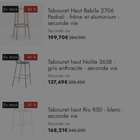
En stock
- 30 %
Tabouret Haut Babila 2706
Pedrali - frêne et aluminium -
seconde vie
Seconde vie
199,70€
284,90€
En stock
- 40 %
Tabouret haut Nolita 3658 -
gris anthracite - seconde vie
Seconde vie
137,49€
228,80€
En stock
- 30 %
Tabouret haut Rio R50 - blanc -
seconde vie
Seconde vie
168,21€
240,00€