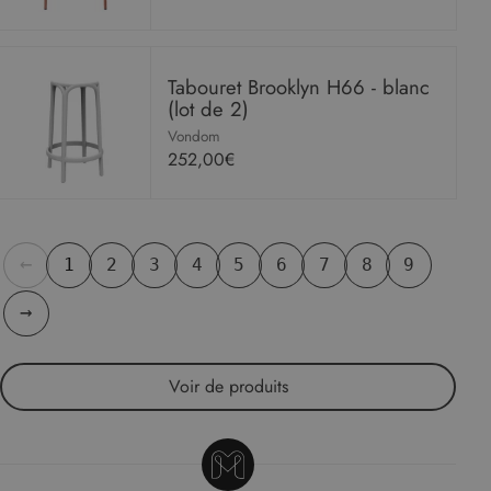
Tabouret Brooklyn H66 - blanc
(lot de 2)
Vondom
252,00€
←
1
2
3
4
5
6
7
8
9
→
Voir
de produits