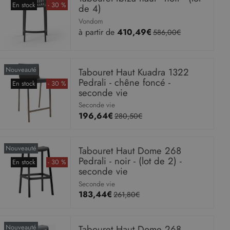
En stock
- 30 %
de 4)
Vondom
à partir de
410,49€
586,00€
Nouveauté
Tabouret Haut Kuadra 1322
Pedrali - chêne foncé -
En stock
- 30 %
seconde vie
Seconde vie
196,64€
280,50€
Nouveauté
Tabouret Haut Dome 268
Pedrali - noir - (lot de 2) -
En stock
- 30 %
seconde vie
Seconde vie
183,44€
261,80€
Nouveauté
Tabouret Haut Dome 268