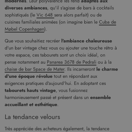
modernes
. Leur polyvalence les rend
adaptés aux
diverses ambiances
, qu'il s'agisse de bars à cocktails
sophistiqués (le
Vic 648
sera alors parfait) ou de
cuisines familiales animées (on imagine bien le
Cuba de
Møbel Copenhagen
).
Que vous souhaitiez recréer
l'ambiance chaleureuse
d'un bar vintage chez vous ou ajouter une touche rétro à
votre espace, ces tabourets sont un choix idéal, on
pense notamment au
Panarea 3678 de Pedrali
ou à la
chaise de bar Space de Mater
. Ils incarneront
le charme
d'une époque révolue
tout en répondant aux
exigences pratiques d'aujourd'hui. En adoptant ces
tabourets hauts vintage
, vous fusionnez
harmonieusement passé et présent dans un
ensemble
accueillant et esthétique
.
La tendance velours
Très appréciée des acheteurs également, la tendance