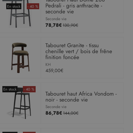
Pedrali - gris anthracite -
En stock
- 40 %
seconde vie
Seconde vie
78,78€
130,90€
Tabouret Granite - tissu
chenille vert / bois de frêne
finition foncée
KH
459,00€
En stock
- 40 %
Tabouret haut Africa Vondom -
noir - seconde vie
Seconde vie
86,78€
144,00€