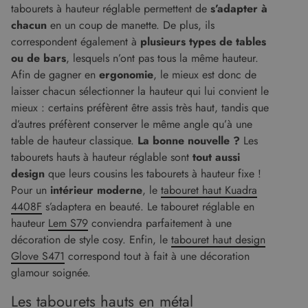
Cookie-
tabourets à hauteur réglable permettent de
s’adapter à
Script.c
chacun
en un coup de manette. De plus, ils
fonction
correcte
Google Privacy Policy
correspondent également à
plusieurs types de tables
XSRF-TOKEN
www.malouet.fr
1 heure 59
Ce cooki
ou de bars
, lesquels n’ont pas tous la même hauteur.
minutes
écrit pou
Afin de gagner en
ergonomie
, le mieux est donc de
aider à l
sécurité 
laisser chacun sélectionner la hauteur qui lui convient le
site en
empêcha
mieux : certains préfèrent être assis très haut, tandis que
les attaq
d’autres préfèrent conserver le même angle qu’à une
de
falsificat
table de hauteur classique.
La bonne nouvelle ?
Les
de requê
intersites
tabourets hauts à hauteur réglable sont
tout aussi
design
que leurs cousins les tabourets à hauteur fixe !
Pour un
intérieur moderne
, le
tabouret haut Kuadra
4408F
s’adaptera en beauté. Le tabouret réglable en
Fournisseur
/
Nom
Expiration
Description
hauteur
Lem S79
conviendra parfaitement à une
Domaine
Fournisseur
décoration de style cosy. Enfin, le
tabouret haut design
Nom
Expiration
Description
cf_clearance
1 an
Cloudflare, Inc.
/
Domaine
Glove S471
correspond tout à fait à une décoration
.malouet.fr
Fournisseur
/
Nom
Expiration
Description
_ga_KZVN589Q1P
.malouet.fr
1 an 1
Ce cookie est
Domaine
glamour soignée.
malouet_session
www.malouet.fr
1 heure 59
mois
utilisé par
minutes
Google
IDE
1 an
Ce cookie
Google LLC
Les tabourets hauts en métal
Analytics
est défini
.doubleclick.net
pour