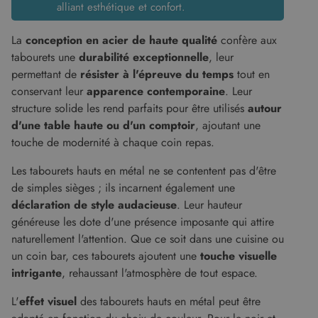
final utilise
alliant esthétique et confort.
chaque
le site Web
demande de
et sur toute
page d'un site
publicité
La
conception en acier de haute qualité
confère aux
et utilisé pour
que
calculer les
l'utilisateur
tabourets une
durabilité exceptionnelle
, leur
données de
final a pu
visiteur, de
voir avant
permettant de
résister à l'épreuve du temps
tout en
session et de
de visiter
campagne
conservant leur
apparence contemporaine
. Leur
ledit site
pour les
Web.
structure solide les rend parfaits pour être utilisés
autour
rapports
d'analyse du
test_cookie
14
Ce cookie
Google LLC
d'une table haute ou d'un comptoir
, ajoutant une
site.
minutes
est défini
.doubleclick.net
touche de modernité à chaque coin repas.
59
par
secondes
DoubleClick
(qui
Les tabourets hauts en métal ne se contentent pas d'être
appartient à
Google)
de simples sièges ; ils incarnent également une
pour
déterminer
déclaration de style audacieuse
. Leur hauteur
si le
généreuse les dote d'une présence imposante qui attire
navigateur
du visiteur
naturellement l'attention. Que ce soit dans une cuisine ou
du site Web
prend en
un coin bar, ces tabourets ajoutent une
touche visuelle
charge les
cookies.
intrigante
, rehaussant l'atmosphère de tout espace.
L'
effet visuel
des tabourets hauts en métal peut être