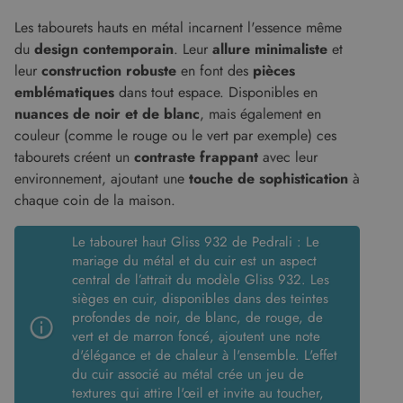
par
conserver
Doubleclick
l'état de la
Les tabourets hauts en métal incarnent l'essence même
et fournit
session.
des
du
design contemporain
. Leur
allure minimaliste
et
informations
_ga
1 an 1
Ce nom de
Google LLC
sur la
leur
construction robuste
en font des
pièces
mois
cookie est
.malouet.fr
manière
associé à
dont
emblématiques
dans tout espace. Disponibles en
Google
l'utilisateur
nuances de noir et de blanc
, mais également en
Universal
final utilise
Analytics -
le site Web
couleur (comme le rouge ou le vert par exemple) ces
qui est une
et sur toute
mise à jour
publicité
tabourets créent un
contraste frappant
avec leur
importante
que
du service
environnement, ajoutant une
touche de sophistication
à
l'utilisateur
d'analyse le
final a pu
chaque coin de la maison.
plus
voir avant
couramment
de visiter
utilisé de
ledit site
Google. Ce
Le tabouret haut Gliss 932 de Pedrali : Le
Web.
cookie est
mariage du métal et du cuir est un aspect
utilisé pour
_gcl_au
2 mois 4
Ce cookie
Google LLC
distinguer les
central de l’attrait du modèle Gliss 932. Les
semaines
est défini
.malouet.fr
utilisateurs
par
sièges en cuir, disponibles dans des teintes
uniques en
Doubleclick
attribuant un
profondes de noir, de blanc, de rouge, de
et fournit
numéro
des
vert et de marron foncé, ajoutent une note
généré
informations
aléatoirement
d'élégance et de chaleur à l'ensemble. L'effet
sur la
comme
manière
du cuir associé au métal crée un jeu de
identifiant
dont
client. Il est
textures qui attire l'œil et invite au toucher,
l'utilisateur
inclus dans