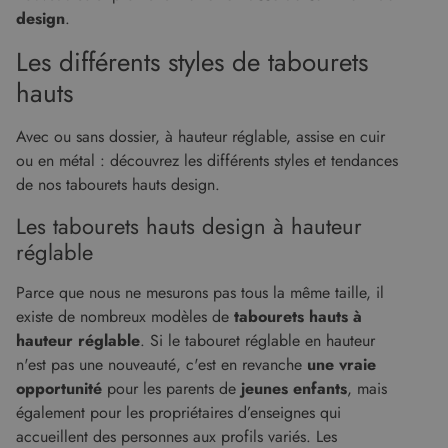
design
.
Ciblage
Fonctionnalité
Non classifiés
Les différents styles de tabourets
Les cookies strictement nécessaires habilitent
des fonctionnalités de base du site Web telles
hauts
que la connexion des utilisateurs et la gestion
des comptes. Le site Web ne peut pas être utilisé
correctement sans les cookies strictement
Avec ou sans dossier, à hauteur réglable, assise en cuir
nécessaires.
ou en métal : découvrez les différents styles et tendances
Fournisseur
/
de nos tabourets hauts design.
Nom
Expiration
Descript
Domaine
Les tabourets hauts design à hauteur
CookieScriptConsent
5 mois 4
Ce cooki
CookieScript
semaines
utilisé pa
www.malouet.fr
réglable
service
Cookie-
Script.c
pour
Parce que nous ne mesurons pas tous la même taille, il
mémorise
existe de nombreux modèles de
tabourets hauts à
préféren
de
hauteur réglable
. Si le tabouret réglable en hauteur
consent
des visit
n'est pas une nouveauté, c'est en revanche
une vraie
en matiè
opportunité
pour les parents de
jeunes enfants
, mais
cookies. I
nécessai
également pour les propriétaires d’enseignes qui
que la
bannière
accueillent des personnes aux profils variés. Les
cookies