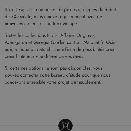
couramment
de visiter
utilisé de
ledit site
Sika Design est composée de pièces iconiques du début
Google. Ce
Web.
cookie est
du XXe siècle, mais innove régulièrement avec de
utilisé pour
_gcl_au
2 mois 4
Ce cookie
Google LLC
distinguer les
semaines
est défini
.malouet.fr
nouvelles collections au look vintage.
utilisateurs
par
uniques en
Doubleclick
attribuant un
Toutes les collections Icons, Affäire, Originals,
et fournit
numéro
des
Avantgarde et Georgia Garden sont sur Malouet.fr. Osier
généré
informations
aléatoirement
sur la
noir, antique ou naturel, une infinité de possibilités pour
comme
manière
identifiant
dont
créer l’intérieur scandinave de vos rêves.
client. Il est
l'utilisateur
inclus dans
final utilise
chaque
Si certaines options ne sont pas disponibles, vous
le site Web
demande de
et sur toute
pouvez contacter notre bureau d’étude pour que nous
page d'un site
publicité
et utilisé pour
que
concevons ensemble votre projet d’ameublement.
calculer les
l'utilisateur
données de
final a pu
visiteur, de
voir avant
session et de
de visiter
campagne
ledit site
pour les
Web.
rapports
d'analyse du
test_cookie
14
Ce cookie
Google LLC
site.
minutes
est défini
.doubleclick.net
59
par
secondes
DoubleClick
(qui