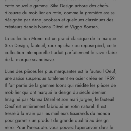
service
cette nouvelle gamme, Sika Design arbore des chefs-
Cookie-
d'œuvre du mobilier en rotin, comme la première assise
Script.c
pour
désignée par Arne Jacobsen et quelques classiques des
mémorise
préféren
créateurs danois Nanna Ditzel et Viggo Boesen.
de
consent
des visit
La collection Monet est un grand classique de la marque
en matiè
Sika Design, fauteuil, rocking-chair ou repose-pied, cette
cookies. I
nécessai
collection intemporelle traduit parfaitement le savoir-faire
que la
bannière
de la marque scandinave.
cookies
Cookie-
Script.c
L’une des pièces les plus marquantes est le fauteuil Oeuf,
fonction
une assise suspendue totalement en osier créée en 1959.
correcte
Google Privacy Policy
Il fait partie de la gamme Icons qui réédite les pièces de
XSRF-TOKEN
www.malouet.fr
1 heure 59
Ce cooki
minutes
écrit pou
mobilier qui ont marqué le design du siècle dernier.
aider à l
sécurité 
Imaginé par Nanna Ditzel et son mari Jorgen, le fauteuil
site en
Oeuf est entièrement fabriqué en rotin naturel. Il est
empêcha
les attaq
tressé à la main par les meilleurs tisserands du monde
de
falsificat
pour garantir un produit de grande qualité au design
de requê
rétro. Pour l’anecdote, vous pouvez l’apercevoir dans le
intersites