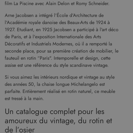
film La Piscine avec Alain Delon et Romy Schneider.
Arne Jacobsen a intégré l'École d'Architecture de
l'Académie royale danoise des Beaux-Arts de 1924 à
Fournisseur
/
Nom
Expiration
Description
Domaine
1927. Etudiant, en 1925 Jacobsen a participé à l'art déco
Fournisseur
Nom
Expiration
Description
de Paris, et à l'exposition Internationale des Arts
cf_clearance
1 an
Cloudflare, Inc.
/
Domaine
.malouet.fr
Fournisseur
/
Décoratifs et Industriels Modernes, où il a remporté la
Nom
Expiration
Description
_ga_KZVN589Q1P
.malouet.fr
1 an 1
Ce cookie est
Domaine
malouet_session
www.malouet.fr
1 heure 59
seconde place, pour sa première création de mobilier, le
mois
utilisé par
minutes
Google
IDE
1 an
Ce cookie
Google LLC
fauteuil en rotin “Paris". Intemporelle et design, cette
Analytics
est défini
.doubleclick.net
pour
par
assise est une référence du style scandinave vintage.
conserver
Doubleclick
l'état de la
et fournit
session.
Si vous aimez les intérieurs nordique et vintage au style
des
informations
des années 50, la chaise longue Michelangelo est
_ga
1 an 1
Ce nom de
Google LLC
sur la
mois
cookie est
.malouet.fr
manière
parfaite. Entièrement réalisé en rotin naturel, ce meuble
associé à
dont
Google
l'utilisateur
est tressé à la main.
Universal
final utilise
Analytics -
le site Web
Un catalogue complet pour les
qui est une
et sur toute
mise à jour
publicité
importante
amoureux du vintage, du rotin et
que
du service
l'utilisateur
d'analyse le
final a pu
de l’osier
plus
voir avant