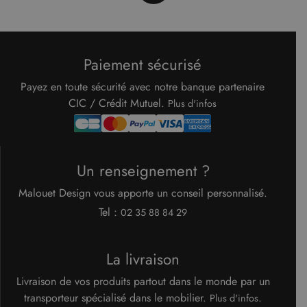
appartient à
Google)
pour
déterminer
si le
navigateur
Paiement sécurisé
du visiteur
du site Web
prend en
Payez en toute sécurité avec notre banque partenaire
charge les
cookies.
CIC / Crédit Mutuel.
Plus d'infos
Un renseignement ?
Malouet Design vous apporte un conseil personnalisé.
Tel :
02 35 88 84 29
La livraison
Livraison de vos produits partout dans le monde par un
transporteur spécialisé dans le mobilier.
.
Plus d'infos