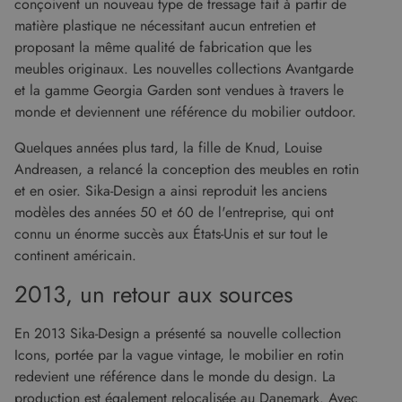
conçoivent un nouveau type de tressage fait à partir de
PERFORMANCE
CIBLAGE
matière plastique ne nécessitant aucun entretien et
proposant la même qualité de fabrication que les
FONCTIONNALITÉ
meubles originaux. Les nouvelles collections Avantgarde
et la gamme Georgia Garden sont vendues à travers le
NON CLASSIFIÉS
monde et deviennent une référence du mobilier outdoor.
Quelques années plus tard, la fille de Knud, Louise
Andreasen, a relancé la conception des meubles en rotin
et en osier. Sika-Design a ainsi reproduit les anciens
Strictement nécessaires
Performance
modèles des années 50 et 60 de l'entreprise, qui ont
Ciblage
Fonctionnalité
Non classifiés
connu un énorme succès aux États-Unis et sur tout le
Les cookies strictement nécessaires habilitent
continent américain.
des fonctionnalités de base du site Web telles
que la connexion des utilisateurs et la gestion
2013, un retour aux sources
des comptes. Le site Web ne peut pas être utilisé
correctement sans les cookies strictement
nécessaires.
En 2013 Sika-Design a présenté sa nouvelle collection
Fournisseur
/
Icons, portée par la vague vintage, le mobilier en rotin
Nom
Expiration
Descript
Domaine
redevient une référence dans le monde du design. La
CookieScriptConsent
5 mois 4
Ce cooki
CookieScript
production est également relocalisée au Danemark. Avec
semaines
utilisé pa
www.malouet.fr