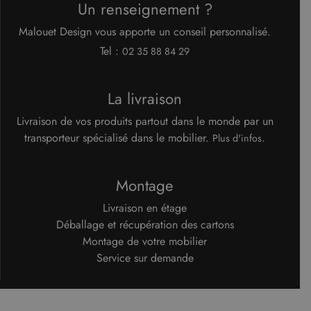
Un renseignement ?
bannière
cookies
Cookie-
Malouet Design vous apporte un conseil personnalisé.
Script.c
fonction
Tel :
02 35 88 84 29
correcte
Google Privacy Policy
XSRF-TOKEN
www.malouet.fr
1 heure 59
Ce cooki
minutes
écrit pou
La livraison
aider à l
sécurité 
site en
Livraison de vos produits partout dans le monde par un
empêcha
transporteur spécialisé dans le mobilier.
.
les attaq
Plus d'infos
de
falsificat
de requê
intersites
Montage
Livraison en étage
Déballage et récupération des cartons
Fournisseur
/
Montage de votre mobilier
Nom
Expiration
Description
Domaine
Service sur demande
Fournisseur
Nom
Expiration
Description
cf_clearance
1 an
Cloudflare, Inc.
/
Domaine
.malouet.fr
Fournisseur
/
Nom
Expiration
Description
_ga_KZVN589Q1P
.malouet.fr
1 an 1
Ce cookie est
Domaine
malouet_session
www.malouet.fr
1 heure 59
mois
utilisé par
minutes