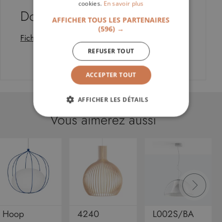
cookies.
En savoir plus
Documentation
AFFICHER TOUS LES PARTENAIRES
(596) →
Fiche technique Star
REFUSER TOUT
ACCEPTER TOUT
AFFICHER LES DÉTAILS
Vous aimerez aussi
STRICTEMENT NÉCESSAIRES
PERFORMANCE
CIBLAGE
FONCTIONNALITÉ
NON CLASSIFIÉS
Hoop
4240
L002S/BA