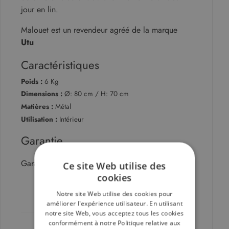
jour en lin.
Malouet est un revendeur agréé de la marque
Utu
Caractéristiques
Poids :
6 Kg
Dimensions :
Ø: 80 cm / H: 70 cm
Matières :
Métal
Utilisation :
Intérieur
Garantie
Garantie fabricant de 2 ans
Ce site Web utilise des
cookies
Page mise à jour le 07/08/2026
Notre site Web utilise des cookies pour
améliorer l'expérience utilisateur. En utilisant
notre site Web, vous acceptez tous les cookies
conformément à notre Politique relative aux