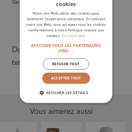
Garantie fabricant de 2 ans
cookies
Page mise à jour le 08/08/2026
Notre site Web utilise des cookies pour
améliorer l'expérience utilisateur. En utilisant
notre site Web, vous acceptez tous les cookies
conformément à notre Politique relative aux
cookies.
En savoir plus
AFFICHER TOUS LES PARTENAIRES
Documentation
(596) →
Fiche technique Light my Table
REFUSER TOUT
ACCEPTER TOUT
AFFICHER LES DÉTAILS
STRICTEMENT NÉCESSAIRES
Vous aimerez aussi
PERFORMANCE
CIBLAGE