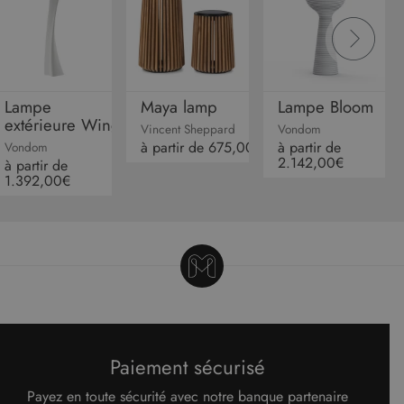
FONCTIONNALITÉ
NON CLASSIFIÉS
Lampe
Maya lamp
Lampe Bloom
extérieure Wing
Vincent Sheppard
Vondom
Strictement nécessaires
Performance
à partir de
675,00€
à partir de
Vondom
Ciblage
Fonctionnalité
Non classifiés
2.142,00€
à partir de
1.392,00€
Les cookies strictement nécessaires habilitent
des fonctionnalités de base du site Web telles
que la connexion des utilisateurs et la gestion
des comptes. Le site Web ne peut pas être utilisé
correctement sans les cookies strictement
nécessaires.
Fournisseur
/
Nom
Expiration
Descript
Domaine
CookieScriptConsent
5 mois 4
Ce cooki
CookieScript
semaines
utilisé pa
www.malouet.fr
service
Paiement sécurisé
Cookie-
Script.c
pour
Payez en toute sécurité avec notre banque partenaire