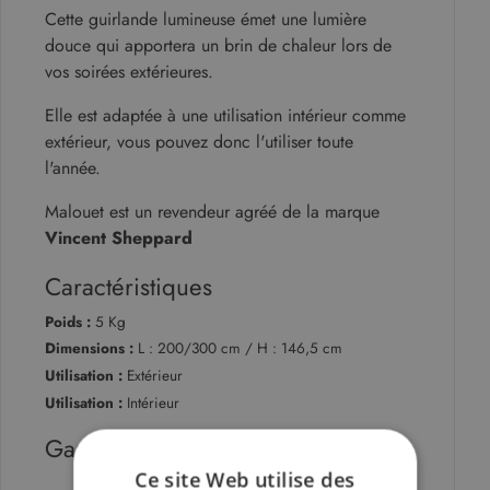
Cette guirlande lumineuse émet une lumière
douce qui apportera un brin de chaleur lors de
vos soirées extérieures.
Elle est adaptée à une utilisation intérieur comme
extérieur, vous pouvez donc l'utiliser toute
l'année.
Malouet est un revendeur agréé de la marque
Vincent Sheppard
Caractéristiques
Poids :
5 Kg
Dimensions :
L : 200/300 cm / H : 146,5 cm
Utilisation :
Extérieur
Utilisation :
Intérieur
Garantie
Ce site Web utilise des