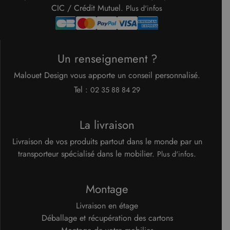
mémorise
CIC / Crédit Mutuel.
Plus d'infos
préféren
de
consent
des visit
en matiè
cookies. I
nécessai
Un renseignement ?
que la
bannière
cookies
Malouet Design vous apporte un conseil personnalisé.
Cookie-
Script.c
Tel :
02 35 88 84 29
fonction
correcte
Google Privacy Policy
XSRF-TOKEN
www.malouet.fr
1 heure 59
Ce cooki
La livraison
minutes
écrit pou
aider à l
sécurité 
Livraison de vos produits partout dans le monde par un
site en
transporteur spécialisé dans le mobilier.
.
empêcha
Plus d'infos
les attaq
de
falsificat
de requê
Montage
intersites
Livraison en étage
Déballage et récupération des cartons