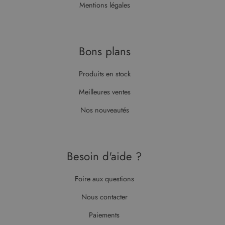
déterminer
Mentions légales
si le
navigateur
du visiteur
du site Web
prend en
charge les
Bons plans
cookies.
Produits en stock
Meilleures ventes
Nos nouveautés
Besoin d'aide ?
Foire aux questions
Nous contacter
Paiements