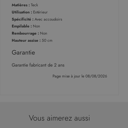
Matières :
Teck
FONCTIONNALITÉ
Utilisation :
Extérieur
Spécificité :
Avec accoudoirs
NON CLASSIFIÉS
Empilable :
Non
Rembourrage :
Non
Hauteur assise :
50 cm
Strictement nécessaires
Performance
Garantie
Ciblage
Fonctionnalité
Non classifiés
Garantie fabricant de 2 ans
Les cookies strictement nécessaires habilitent
des fonctionnalités de base du site Web telles
que la connexion des utilisateurs et la gestion
Page mise à jour le 08/08/2026
des comptes. Le site Web ne peut pas être utilisé
correctement sans les cookies strictement
nécessaires.
Fournisseur
/
Nom
Expiration
Descript
Domaine
CookieScriptConsent
5 mois 4
Ce cooki
CookieScript
semaines
utilisé pa
www.malouet.fr
Vous aimerez aussi
service
Cookie-
Script.c