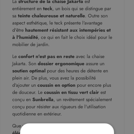
La
structure de la chaise Jakarta
est
entièrement en
teck
, un bois qui se distingue par
sa
teinte chaleureuse et naturelle
. Outre son
aspect esthétique, le teck présente l'avantage
d'être
hautement résistant aux intempéries et
à l'humidité
, ce qui en fait le choix idéal pour le
mobilier de jardin.
Le
confort n'est pas en reste
avec la chaise
Jakarta. Son
dossier ergonomique
assure un
soutien optimal
pour des heures de détente en
plein air. De plus, vous avez la possibilité
d'ajouter un
coussin en option
pour encore plus
de douceur. Le
coussin en tissu vert clair
est
conçu en
Sunbrella
, un revêtement spécialement
conçu pour résister aux rigueurs de l'utilisation
quotidienne en extérieur.
Que vous souhaitiez créer un
coin repas
élégant
sur votre terrasse ou simplement ajouter