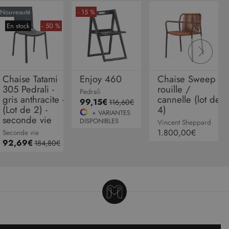
pour
mémorise
Nouveauté
- 15 %
préféren
En stock
- 50 %
de
consent
des visit
en matiè
cookies. I
nécessai
que la
bannière
Chaise Tatami
Enjoy 460
Chaise Sweep -
cookies
305 Pedrali -
rouille /
Cookie-
Pedrali
gris anthracite -
cannelle (lot de
Script.c
99,15€
116,60€
fonction
(Lot de 2) -
4)
correcte
Google Privacy Policy
+ VARIANTES
seconde vie
DISPONIBLES
Vincent Sheppard
XSRF-TOKEN
www.malouet.fr
1 heure 59
Ce cooki
1.800,00€
Seconde vie
minutes
écrit pou
aider à l
92,69€
184,80€
sécurité 
site en
empêcha
les attaq
de
falsificat
de requê
intersites