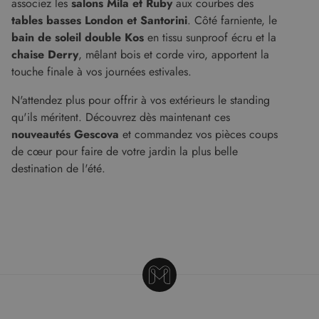
associez les
salons Mila et Ruby
aux courbes des
PERFORMANCE
CIBLAGE
tables basses London et Santorini
. Côté farniente, le
FONCTIONNALITÉ
bain de soleil double Kos
en tissu sunproof écru et la
chaise Derry
, mêlant bois et corde viro, apportent la
NON CLASSIFIÉS
touche finale à vos journées estivales.
N'attendez plus pour offrir à vos extérieurs le standing
qu'ils méritent. Découvrez dès maintenant ces
nouveautés Gescova
et commandez vos pièces coups
Strictement nécessaires
Performance
de cœur pour faire de votre jardin la plus belle
Ciblage
Fonctionnalité
Non classifiés
destination de l'été.
Les cookies strictement nécessaires habilitent
des fonctionnalités de base du site Web telles
que la connexion des utilisateurs et la gestion
des comptes. Le site Web ne peut pas être utilisé
correctement sans les cookies strictement
nécessaires.
Fournisseur
/
Nom
Expiration
Descript
Domaine
CookieScriptConsent
5 mois 4
Ce cooki
CookieScript
semaines
utilisé pa
www.malouet.fr
service