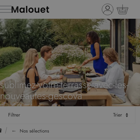
sublimez-votre-terrasse-avec-les-
nouveautes-gescova
Filtrer
Trier
Nos sélections