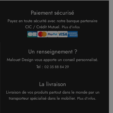
Cookie-
Script.c
pour
Paiement sécurisé
mémorise
préféren
de
Payez en toute sécurité avec notre banque partenaire
consent
des visit
CIC / Crédit Mutuel.
Plus d'infos
en matiè
cookies. I
nécessai
que la
bannière
cookies
Un renseignement ?
Cookie-
Script.c
fonction
Malouet Design vous apporte un conseil personnalisé.
correcte
Google Privacy Policy
Tel :
02 35 88 84 29
XSRF-TOKEN
www.malouet.fr
1 heure 59
Ce cooki
minutes
écrit pou
aider à l
sécurité 
La livraison
site en
empêcha
les attaq
Livraison de vos produits partout dans le monde par un
de
falsificat
transporteur spécialisé dans le mobilier.
.
Plus d'infos
de requê
intersites