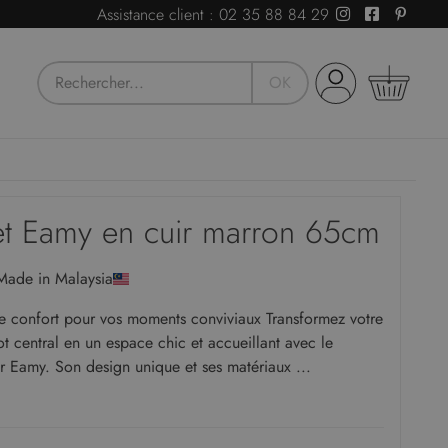
Assistance client :
02 35 88 84 29
OK
Devis
et Eamy en cuir marron 65cm
ous avez besoin de conseils ou d'un devis pour
 Made in Malaysia
otre activité professionnelle ?
Notre Service
lient est là pour vous guider vers la solution idéale.
le confort pour vos moments conviviaux Transformez votre
ot central en un espace chic et accueillant avec le
Demandez un devis
r Eamy. Son design unique et ses matériaux ...