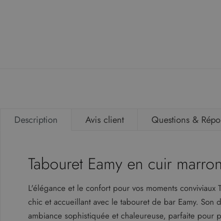
Innovation Living
Jardinico
JG Group
KH
Lapalma
Marelli
Massproductions
Description
Avis client
Questions & Répo
Mater
MDD
Tabouret Eamy en cuir marr
Midj
Nardi
L'élégance et le confort pour vos moments conviviaux T
Naver Collection
chic et accueillant avec le tabouret de bar Eamy. Son
Pedrali
ambiance sophistiquée et chaleureuse, parfaite pour 