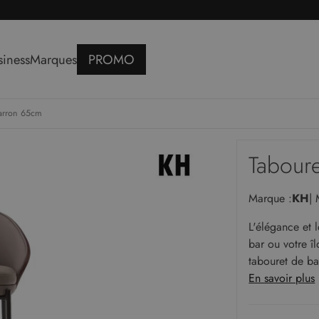
siness
Marques
PROMO
marron 65cm
reaux
Rangements
Lits
reaux
Étagères
Lits doubles
Tabour
teuils de bureaux
Bibliothèques
Lits simples
V
Buffets
Marque :
KH
|
v
Meuble TV
c
L'élégance et 
s
Armoires
bar ou votre îl
Consoles
tabouret de ba
e
En savoir plus