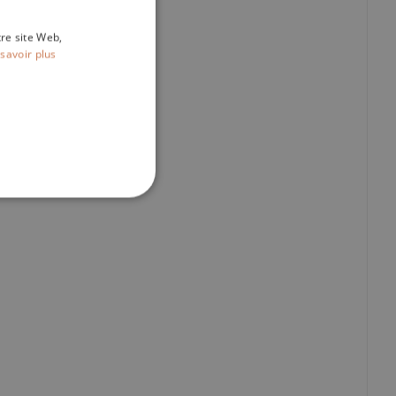
tre site Web,
savoir plus
IONNALITÉ
fiés
ilisateurs et la gestion des