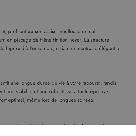
ret, profitant de son assise moelleuse en cuir
t en placage de frêne finition noyer. La structure
e légèreté à l'ensemble, créant un contraste élégant et
rantit une longue durée de vie à votre tabouret, tandis
nt une stabilité et une robustesse à toute épreuve.
ort optimal, même lors de longues soirées.
s les styles d'intérieur, du plus classique au plus
s sur demande, vous permettant de personnaliser votre