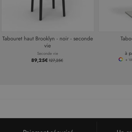
Tabouret haut Brooklyn - noir - seconde
Tabo
vie
à p
Seconde vie
89,25€
+ V
127,25€