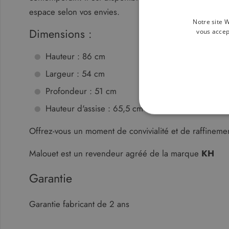
espace selon vos envies.
Notre site W
Dimensions :
vous accep
Hauteur : 86 cm
Largeur : 54 cm
Profondeur : 51 cm
Hauteur d'assise : 65,5 cm
STRICTEMENT N
Offrez-vous un moment de convivialité et de raffineme
NON CLASSIFIÉS
Malouet est un revendeur agréé de la marque
KH
Garantie
Str
Garantie fabricant de 2 ans
Les cookies strictement néce
comptes. Le site Web ne peut