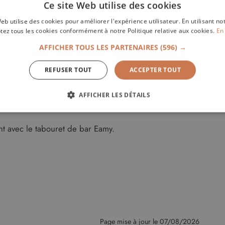
Ce site Web utilise des cookies
eb utilise des cookies pour améliorer l'expérience utilisateur. En utilisant no
tez tous les cookies conformément à notre Politique relative aux cookies.
En 
AFFICHER TOUS LES PARTENAIRES
(596) →
REFUSER TOUT
ACCEPTER TOUT
AFFICHER LES DÉTAILS
ÉCESSAIRES
PERFORMANCE
CIBLAGE
FONCT
nt avec le tabouret de bar Eamy.
ictement nécessaires
Performance
Ciblage
Fonctionnalité
Non classi
ssaires habilitent des fonctionnalités de base du site Web telles que la connexion des ut
 pas être utilisé correctement sans les cookies strictement nécessaires.
Page mise à jour le 07/08/2026