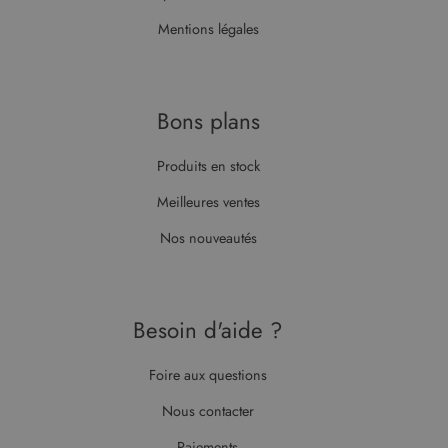
si le
navigateur
Mentions légales
du visiteur
du site Web
prend en
charge les
cookies.
Bons plans
Produits en stock
Meilleures ventes
Nos nouveautés
Besoin d'aide ?
Foire aux questions
Nous contacter
Paiements