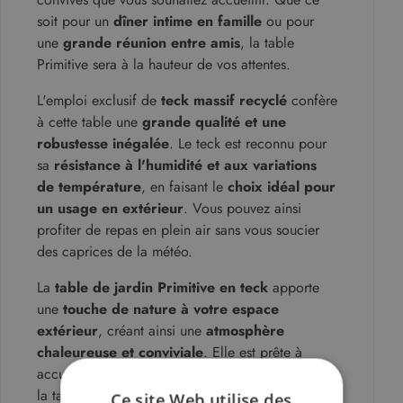
soit pour un
dîner intime en famille
ou pour
une
grande réunion entre amis
, la table
Primitive sera à la hauteur de vos attentes.
L'emploi exclusif de
teck massif recyclé
confère
à cette table une
grande qualité et une
robustesse inégalée
. Le teck est reconnu pour
sa
résistance à l'humidité et aux variations
de température
, en faisant le
choix idéal pour
un usage en extérieur
. Vous pouvez ainsi
profiter de repas en plein air sans vous soucier
des caprices de la météo.
La
table de jardin Primitive en teck
apporte
une
touche de nature à votre espace
extérieur
, créant ainsi une
atmosphère
chaleureuse et conviviale
. Elle est prête à
accueillir de
10 à 14 personnes
, en fonction de
la taille choisie, pour des moments de partage
Ce site Web utilise des