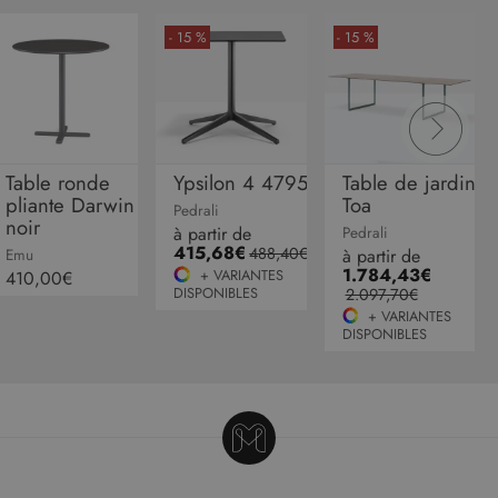
mémorise
préféren
- 15 %
- 15 %
de
consent
des visit
en matiè
cookies. I
nécessai
que la
bannière
cookies
Table ronde
Ypsilon 4 4795
Table de jardin
Cookie-
Script.c
pliante Darwin
Toa
Pedrali
fonction
noir
correcte
Google Privacy Policy
à partir de
Pedrali
415,68€
488,40€
à partir de
Emu
XSRF-TOKEN
www.malouet.fr
1 heure 59
Ce cooki
1.784,43€
minutes
écrit pou
+ VARIANTES
410,00€
aider à l
DISPONIBLES
2.097,70€
sécurité 
+ VARIANTES
site en
DISPONIBLES
empêcha
les attaq
de
falsificat
de requê
intersites